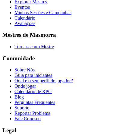
Explorar Mestres
Eventos
Minhas Sessões e Campanhas
Calendário
Avaliações
Mestres de Masmorra
Tornar-se um Mestre
Comunidade
Sobre Nós
Guia para iniciantes
Qual é o seu perfil de jogador?
Onde jogar
Calendário de RPG
Blog
Perguntas Frequentes
Suporte
Reportar Problema
Fale Conosco
Legal