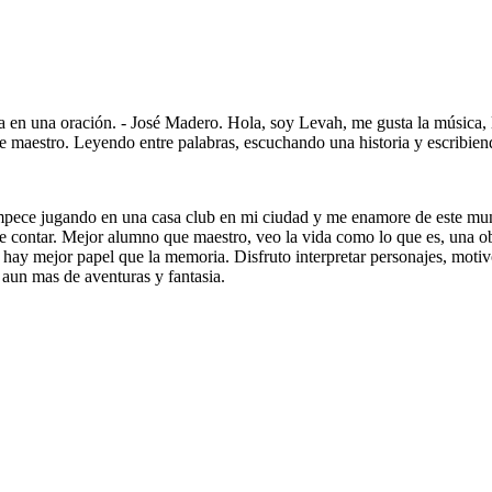
a en una oración. - José Madero. Hola, soy Levah, me gusta la música, l
stro. Leyendo entre palabras, escuchando una historia y escribiendo
ce jugando en una casa club en mi ciudad y me enamore de este mundi
ue contar. Mejor alumno que maestro, veo la vida como lo que es, una ob
 hay mejor papel que la memoria. Disfruto interpretar personajes, motiv
 aun mas de aventuras y fantasia.