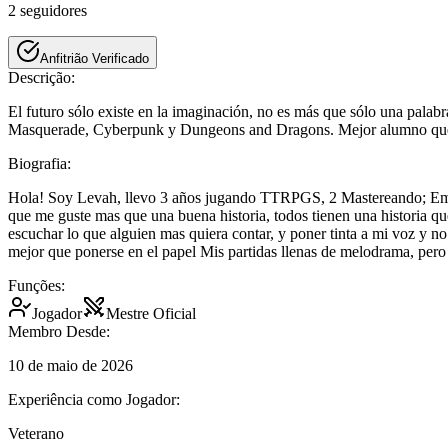
2 seguidores
Anfitrião Verificado
Descrição:
El futuro sólo existe en la imaginación, no es más que sólo una palabr
Masquerade, Cyberpunk y Dungeons and Dragons. Mejor alumno que mae
Biografia:
Hola! Soy Levah, llevo 3 años jugando TTRPGS, 2 Mastereando; Empe
que me guste mas que una buena historia, todos tienen una historia q
escuchar lo que alguien mas quiera contar, y poner tinta a mi voz y no
mejor que ponerse en el papel Mis partidas llenas de melodrama, pero
Funções:
Jogador
Mestre Oficial
Membro Desde:
10 de maio de 2026
Experiência como Jogador:
Veterano