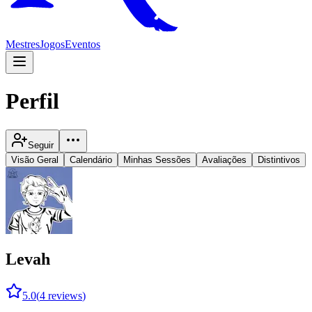
Mestres
Jogos
Eventos
Perfil
Seguir
Visão Geral
Calendário
Minhas Sessões
Avaliações
Distintivos
Levah
5.0
(
4
reviews
)