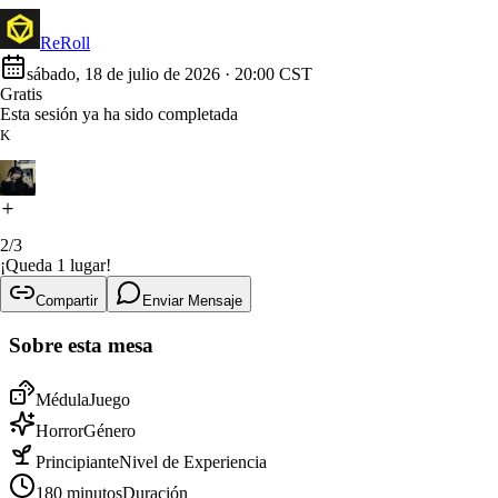
ReRoll
sábado, 18 de julio de 2026
·
20:00 CST
Gratis
Esta sesión ya ha sido completada
K
2
/
3
¡Queda 1 lugar!
Compartir
Enviar Mensaje
Sobre esta mesa
Médula
Juego
Horror
Género
Principiante
Nivel de Experiencia
180
minutos
Duración