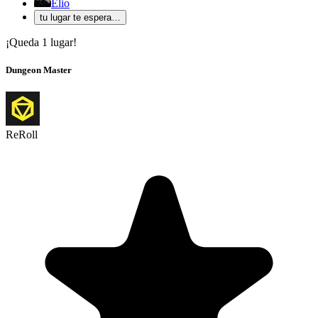
Elio
tu lugar te espera…
¡Queda 1 lugar!
Dungeon Master
ReRoll