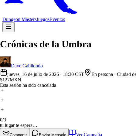
Dungeon Masters
Juegos
Eventos
Crónicas de la Umbra
Dave Gabilondo
jueves, 16 de julio de 2026
·
18:30 CST
En persona
· Ciudad d
$
127
MXN
Esta sesión ha sido cancelada
0
/
3
tu lugar te espera…
Ver Campaña
Compartir
Enviar Mensaje