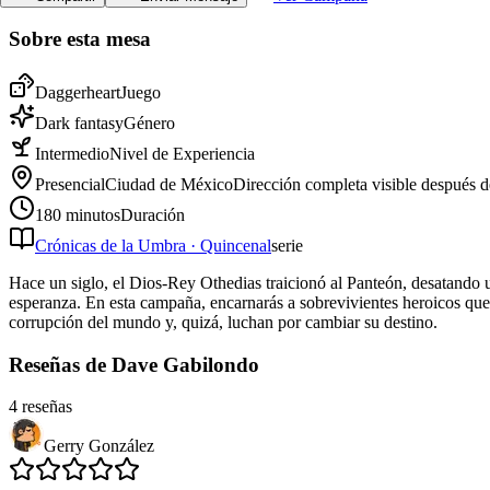
Sobre esta mesa
Daggerheart
Juego
Dark fantasy
Género
Intermedio
Nivel de Experiencia
Presencial
Ciudad de México
Dirección completa visible después d
180
minutos
Duración
Crónicas de la Umbra
·
Quincenal
serie
Hace un siglo, el Dios-Rey Othedias traicionó al Panteón, desatando 
esperanza. En esta campaña, encarnarás a sobrevivientes heroicos que 
corrupción del mundo y, quizá, luchan por cambiar su destino.
Reseñas de Dave Gabilondo
4 reseñas
Gerry González